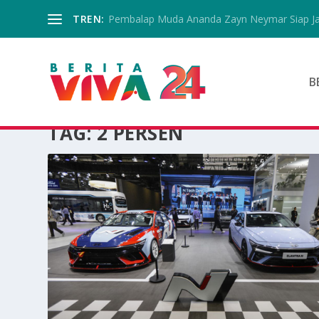
TREN:
Pembalap Muda Ananda Zayn Neymar Siap Jala
B
TAG:
2 PERSEN