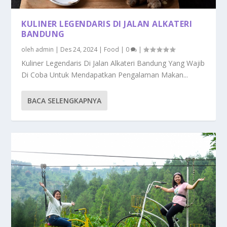
KULINER LEGENDARIS DI JALAN ALKATERI
BANDUNG
oleh
admin
|
Des 24, 2024
|
Food
|
0
|
Kuliner Legendaris Di Jalan Alkateri Bandung Yang Wajib
Di Coba Untuk Mendapatkan Pengalaman Makan...
BACA SELENGKAPNYA