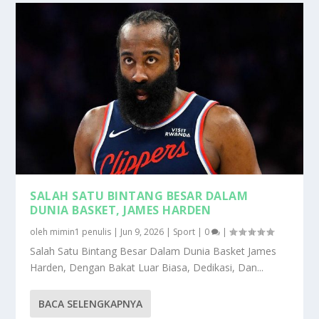
SALAH SATU BINTANG BESAR DALAM
DUNIA BASKET, JAMES HARDEN
oleh
mimin1 penulis
|
Jun 9, 2026
|
Sport
|
0
|
Salah Satu Bintang Besar Dalam Dunia Basket James
Harden, Dengan Bakat Luar Biasa, Dedikasi, Dan...
BACA SELENGKAPNYA