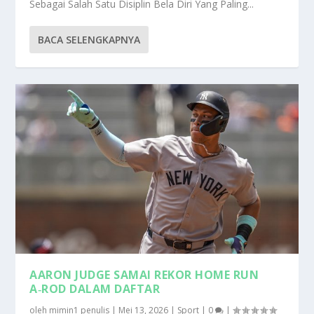
Sebagai Salah Satu Disiplin Bela Diri Yang Paling...
BACA SELENGKAPNYA
AARON JUDGE SAMAI REKOR HOME RUN
A‑ROD DALAM DAFTAR
oleh
mimin1 penulis
|
Mei 13, 2026
|
Sport
|
0
|