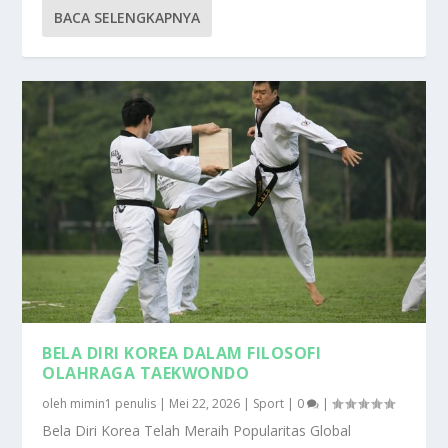
BACA SELENGKAPNYA
BELA DIRI KOREA DALAM FILOSOFI
OLAHRAGA TAEKWONDO
oleh
mimin1 penulis
|
Mei 22, 2026
|
Sport
|
0
|
Bela Diri Korea Telah Meraih Popularitas Global