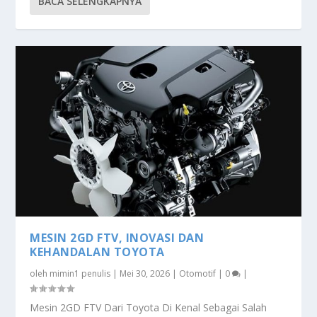
BACA SELENGKAPNYA
MESIN 2GD FTV, INOVASI DAN
KEHANDALAN TOYOTA
oleh
mimin1 penulis
|
Mei 30, 2026
|
Otomotif
|
0
|
Mesin 2GD FTV Dari Toyota Di Kenal Sebagai Salah