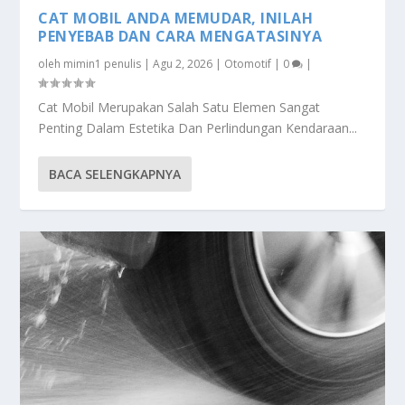
CAT MOBIL ANDA MEMUDAR, INILAH
PENYEBAB DAN CARA MENGATASINYA
oleh
mimin1 penulis
|
Agu 2, 2026
|
Otomotif
|
0
|
Cat Mobil Merupakan Salah Satu Elemen Sangat
Penting Dalam Estetika Dan Perlindungan Kendaraan...
BACA SELENGKAPNYA