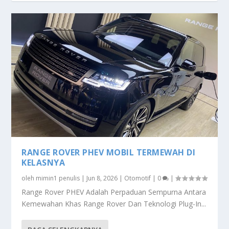
RANGE ROVER PHEV MOBIL TERMEWAH DI
KELASNYA
oleh
mimin1 penulis
|
Jun 8, 2026
|
Otomotif
|
0
|
Range Rover PHEV Adalah Perpaduan Sempurna Antara
Kemewahan Khas Range Rover Dan Teknologi Plug-In...