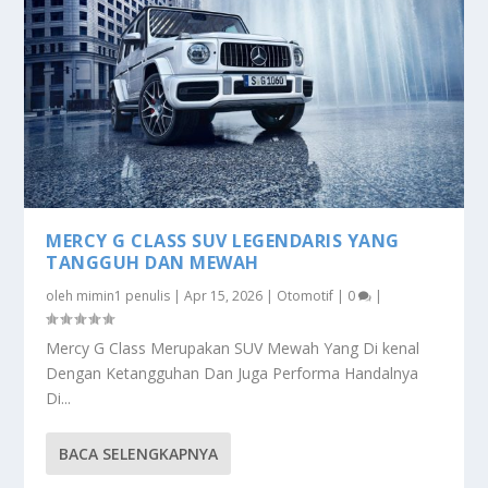
MERCY G CLASS SUV LEGENDARIS YANG
TANGGUH DAN MEWAH
oleh
mimin1 penulis
|
Apr 15, 2026
|
Otomotif
|
0
|
Mercy G Class Merupakan SUV Mewah Yang Di kenal
Dengan Ketangguhan Dan Juga Performa Handalnya
Di...
BACA SELENGKAPNYA