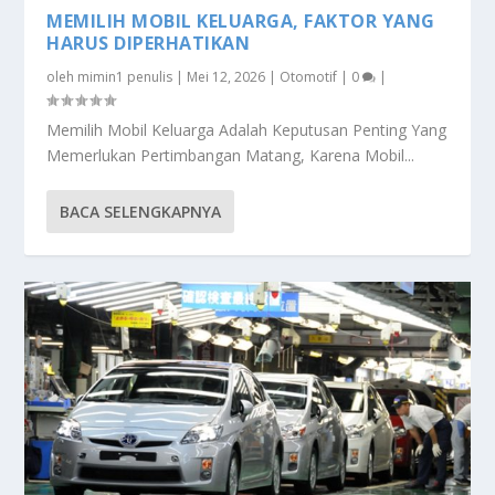
MEMILIH MOBIL KELUARGA, FAKTOR YANG
HARUS DIPERHATIKAN
oleh
mimin1 penulis
|
Mei 12, 2026
|
Otomotif
|
0
|
Memilih Mobil Keluarga Adalah Keputusan Penting Yang
Memerlukan Pertimbangan Matang, Karena Mobil...
BACA SELENGKAPNYA