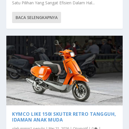
Satu Pilihan Yang Sangat Efisien Dalam Hal...
BACA SELENGKAPNYA
KYMCO LIKE 150I SKUTER RETRO TANGGUH,
IDAMAN ANAK MUDA
oleh
mimin1 penulis
|
Mei 21, 2026
|
Otomotif
|
0
|