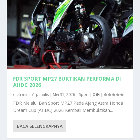
FDR SPORT MP27 BUKTIKAN PERFORMA DI
AHDC 2026
oleh
mimin1 penulis
|
Mei 31, 2026
|
Sport
|
0
|
FDR Melalui Ban Sport MP27 Pada Ajang Astra Honda
Dream Cup (AHDC) 2026 Kembali Membuktikan...
BACA SELENGKAPNYA