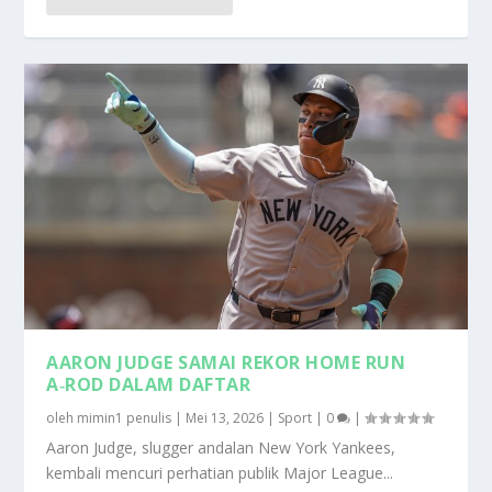
AARON JUDGE SAMAI REKOR HOME RUN
A‑ROD DALAM DAFTAR
oleh
mimin1 penulis
|
Mei 13, 2026
|
Sport
|
0
|
Aaron Judge, slugger andalan New York Yankees,
kembali mencuri perhatian publik Major League...