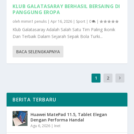
KLUB GALATASARAY BERHASIL BERSAING DI
PANGGUNG EROPA
oleh
mimin1 penulis
|
Apr 16, 2026
|
Sport
|
0
|
Klub Galatasaray Adalah Salah Satu Tim Paling Ikonik
Dan Terbaik Dalam Sejarah Sepak Bola Turki...
BACA SELENGKAPNYA
1
2
BERITA TERBARU
Huawei MatePad 11.5, Tablet Elegan
Dengan Performa Handal
Agu 6, 2026
|
Inet