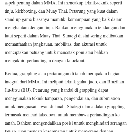
aspek penting dalam MMA. Ini mencakup teknik-teknik seperti
tinju, kickboxing, dan Muay Thai. Petarung yang kuat dalam
stand-up game biasanya memiliki kemampuan yang baik dalam
menghantam dengan tinju. Bahkan menggunakan tendangan dan
lutut seperti dalam Muay Thai. Strategi di sini sering melibatkan
memanfaatkan jangkauan, mobilitas, dan akurasi untuk
menciptakan peluang untuk mencetak poin atau bahkan
mengakhiri pertandingan dengan knockout.
Kedua, grappling atau pertarungan di tanah merupakan bagian
integral dari MMA. Ini meliputi teknik gulat, judo, dan Brazilian
Jiu-Jitsu (BJJ). Petarung yang handal di grappling dapat
menggunakan teknik lemparan, pengendalian, dan submission
untuk menguasai lawan di tanah. Strategi utama dalam grappling
termasuk mencari takedown untuk membawa pertandingan ke
tanah. Bahkan mengendalikan posisi untuk menghindari serangan
lawan. Dan mencari kesempatan untuk menyerang dengan