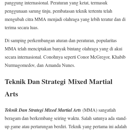
panggung internasional. Peraturan yang ketat, termasuk
penggunaan sarung tinju, pembatasan teknik tertentu telah
mengubah citra MMA menjadi olahraga yang lebih teratur dan di
terima secara luas.
Di samping perkembangan aturan dan peraturan, popularitas
MMA telah menciptakan banyak bintang olahraga yang di akui
secara internasional. Conohnya seperti Conor McGregor, Khabib
Nurmagomedov, dan Amanda Nunes.
Teknik Dan Strategi
Mixed Martial
Arts
Teknik Dan Strategi Mixed Martial Arts
(MMA) sangatlah
beragam dan berkembang seiring waktu. Salah satunya ada stand-
up game atau pertarungan berdiri. Teknik yang pertama ini adalah