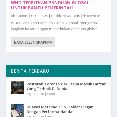
WHO TERBITKAN PANDUAN GLOBAL
UNTUK BANTU PEMERINTAH
oleh
admin
|
Okt 7, 2025
|
Health
,
News
|
0
|
WHO Terbitkan Panduan Global kembali mengambil
langkah besar dengan menerbitkan panduan global...
BACA SELENGKAPNYA
BERITA TERBARU
Restoran Toronto Dari Italia Masuk Daftar
Yang Terbaik Di Dunia
Agu 7, 2026
|
Food
Huawei MatePad 11.5, Tablet Elegan
Dengan Performa Handal
Agu 6, 2026
|
Inet