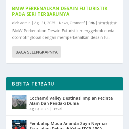
BMW PERKENALKAN DESAIN FUTURISTIK
PADA SERI TERBARUNYA
oleh
admin
|
Agu 31, 2025
|
News
,
Otomotif
|
0
|
BMW Perkenalkan Desain Futuristik menggebrak dunia
otomotif global dengan memperkenalkan desain fu...
BACA SELENGKAPNYA
BERITA TERBARU
Cochamó Valley Destinasi Impian Pecinta
Alam Dan Pendaki Dunia
Agu 9, 2026
|
Travel
Pembalap Muda Ananda Zayn Neymar
Siap Jalani Debut di Kelas ITCR 1500