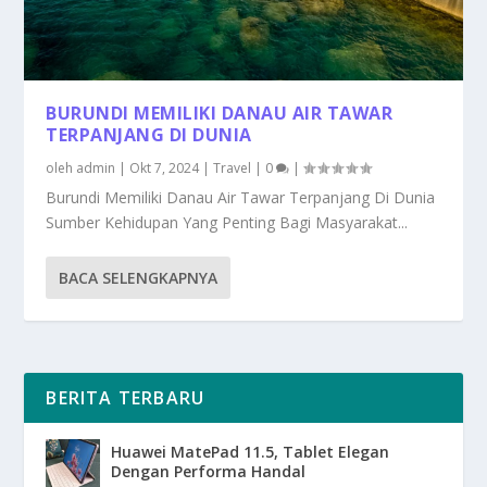
BURUNDI MEMILIKI DANAU AIR TAWAR
TERPANJANG DI DUNIA
oleh
admin
|
Okt 7, 2024
|
Travel
|
0
|
Burundi Memiliki Danau Air Tawar Terpanjang Di Dunia
Sumber Kehidupan Yang Penting Bagi Masyarakat...
BACA SELENGKAPNYA
BERITA TERBARU
Huawei MatePad 11.5, Tablet Elegan
Dengan Performa Handal