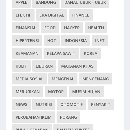
APPLE
BANDUNG
DANAU UBUR - UBUR
EFEKTIF
ERA DIGITAL
FINANCE
FINANSIAL
FOOD
HACKER
HEALTH
HIPERTENSI
HOT
INDONESIA
INET
KEAMANAN
KELAPA SAWIT
KOREA
KULIT
LIBURAN
MAKANAN KHAS
MEDIA SOSIAL
MENGENAL
MENGENANG
MERUGIKAN
MOTOR
MUSIM HUJAN
NEWS
NUTRISI
OTOMOTIF
PENYAKIT
PERUBAHAN IKLIM
PORANG
PULAU KAKABAN
RAHASIA SUKSES