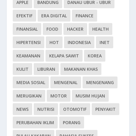
APPLE
BANDUNG
DANAU UBUR - UBUR
EFEKTIF
ERA DIGITAL
FINANCE
FINANSIAL
FOOD
HACKER
HEALTH
HIPERTENSI
HOT
INDONESIA
INET
KEAMANAN
KELAPA SAWIT
KOREA
KULIT
LIBURAN
MAKANAN KHAS
MEDIA SOSIAL
MENGENAL
MENGENANG
MERUGIKAN
MOTOR
MUSIM HUJAN
NEWS
NUTRISI
OTOMOTIF
PENYAKIT
PERUBAHAN IKLIM
PORANG
PULAU KAKABAN
RAHASIA SUKSES