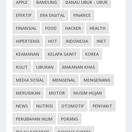
APPLE
BANDUNG
DANAU UBUR - UBUR
EFEKTIF
ERA DIGITAL
FINANCE
FINANSIAL
FOOD
HACKER
HEALTH
HIPERTENSI
HOT
INDONESIA
INET
KEAMANAN
KELAPA SAWIT
KOREA
KULIT
LIBURAN
MAKANAN KHAS
MEDIA SOSIAL
MENGENAL
MENGENANG
MERUGIKAN
MOTOR
MUSIM HUJAN
NEWS
NUTRISI
OTOMOTIF
PENYAKIT
PERUBAHAN IKLIM
PORANG
PULAU KAKABAN
RAHASIA SUKSES