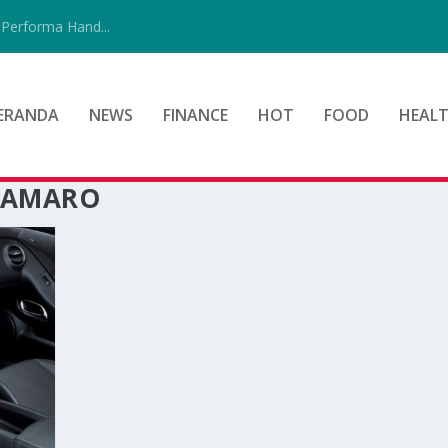
Performa Hand...
ERANDA
NEWS
FINANCE
HOT
FOOD
HEAL
 CAMARO