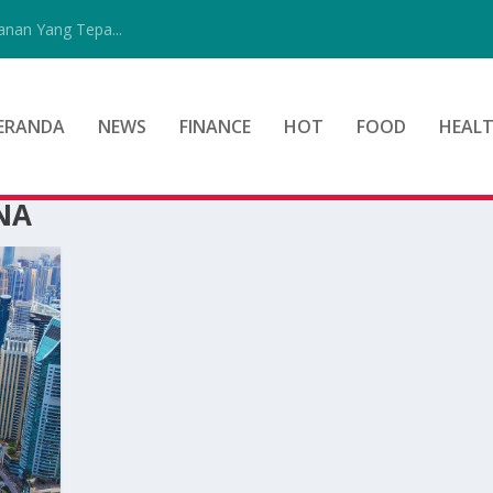
nan Yang Tepa...
ERANDA
NEWS
FINANCE
HOT
FOOD
HEAL
NA