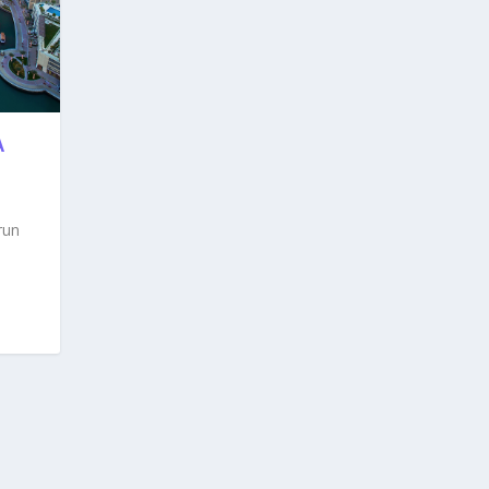
A
run