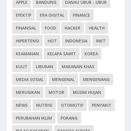
APPLE
BANDUNG
DANAU UBUR - UBUR
EFEKTIF
ERA DIGITAL
FINANCE
FINANSIAL
FOOD
HACKER
HEALTH
HIPERTENSI
HOT
INDONESIA
INET
KEAMANAN
KELAPA SAWIT
KOREA
KULIT
LIBURAN
MAKANAN KHAS
MEDIA SOSIAL
MENGENAL
MENGENANG
MERUGIKAN
MOTOR
MUSIM HUJAN
NEWS
NUTRISI
OTOMOTIF
PENYAKIT
PERUBAHAN IKLIM
PORANG
PULAU KAKABAN
RAHASIA SUKSES