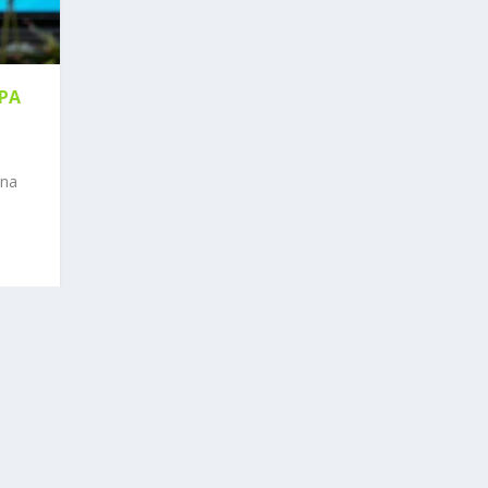
PA
ena