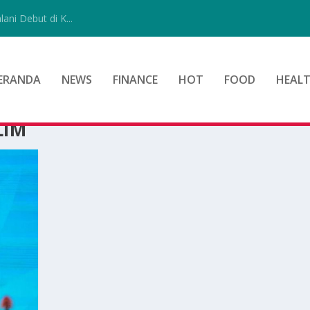
ni Debut di K...
ERANDA
NEWS
FINANCE
HOT
FOOD
HEAL
LIM