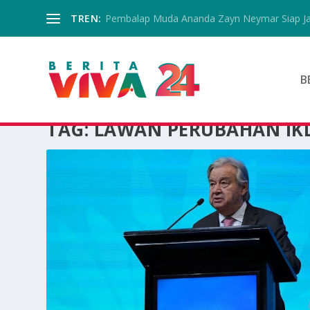
TREN:
Pembalap Muda Ananda Zayn Neymar Siap Jala
B
TAG:
LAWAN PERUBAHAN IK