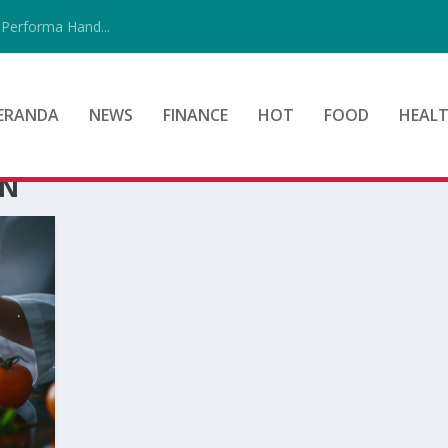
Performa Hand...
ERANDA
NEWS
FINANCE
HOT
FOOD
HEAL
AN