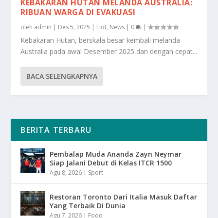
KEBAKARAN HUTAN MELANDA AUSTRALIA:
RIBUAN WARGA DI EVAKUASI
oleh
admin
|
Des 5, 2025
|
Hot
,
News
|
0
|
Kebakaran Hutan, berskala besar kembali melanda
Australia pada awal Desember 2025 dan dengan cepat...
BACA SELENGKAPNYA
BERITA TERBARU
Pembalap Muda Ananda Zayn Neymar
Siap Jalani Debut di Kelas ITCR 1500
Agu 8, 2026
|
Sport
Restoran Toronto Dari Italia Masuk Daftar
Yang Terbaik Di Dunia
Agu 7, 2026
|
Food