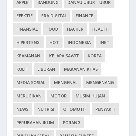
APPLE
BANDUNG
DANAU UBUR - UBUR
EFEKTIF
ERA DIGITAL
FINANCE
FINANSIAL
FOOD
HACKER
HEALTH
HIPERTENSI
HOT
INDONESIA
INET
KEAMANAN
KELAPA SAWIT
KOREA
KULIT
LIBURAN
MAKANAN KHAS
MEDIA SOSIAL
MENGENAL
MENGENANG
MERUGIKAN
MOTOR
MUSIM HUJAN
NEWS
NUTRISI
OTOMOTIF
PENYAKIT
PERUBAHAN IKLIM
PORANG
PULAU KAKABAN
RAHASIA SUKSES