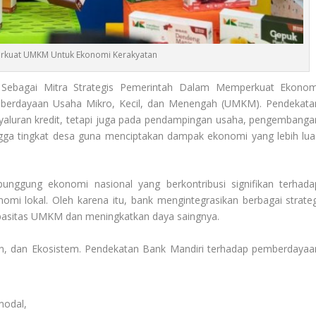
erkuat UMKM Untuk Ekonomi Kerakyatan
ebagai Mitra Strategis Pemerintah Dalam Memperkuat Ekonom
emberdayaan Usaha Mikro, Kecil, dan Menengah (UMKM). Pendekata
nyaluran kredit, tetapi juga pada pendampingan usaha, pengembanga
ga tingkat desa guna menciptakan dampak ekonomi yang lebih lua
nggung ekonomi nasional yang berkontribusi signifikan terhada
mi lokal. Oleh karena itu, bank mengintegrasikan berbagai strateg
pasitas UMKM dan meningkatkan daya saingnya.
an, dan Ekosistem. Pendekatan Bank Mandiri terhadap pemberdayaa
modal,