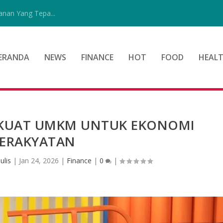
nan Yang Tepa...
ERANDA
NEWS
FINANCE
HOT
FOOD
HEAL
RKUAT UMKM UNTUK EKONOMI
ERAKYATAN
ulis
|
Jan 24, 2026
|
Finance
|
0
|