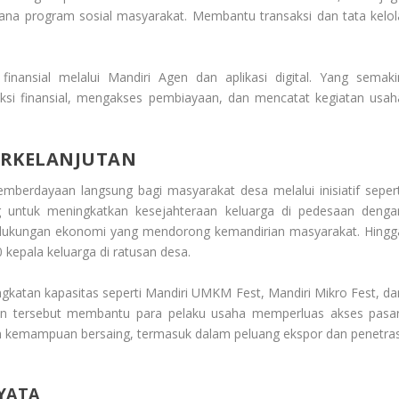
sana program sosial masyarakat. Membantu transaksi dan tata kelol
inansial melalui Mandiri Agen dan aplikasi digital. Yang semaki
 finansial, mengakses pembiayaan, dan mencatat kegiatan usah
RKELANJUTAN
erdayaan langsung bagi masyarakat desa melalui inisiatif sepert
g untuk meningkatkan kesejahteraan keluarga di pedesaan denga
rta dukungan ekonomi yang mendorong kemandirian masyarakat. Hingg
0 kepala keluarga di ratusan desa.
ningkatan kapasitas seperti Mandiri UMKM Fest, Mandiri Mikro Fest, da
an tersebut membantu para pelaku usaha memperluas akses pasar
an kemampuan bersaing, termasuk dalam peluang ekspor dan penetras
YATA