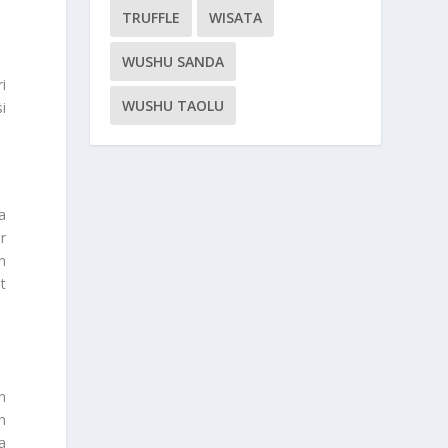
TRUFFLE
WISATA
WUSHU SANDA
i
WUSHU TAOLU
i
a
r
n
t
n
n
a