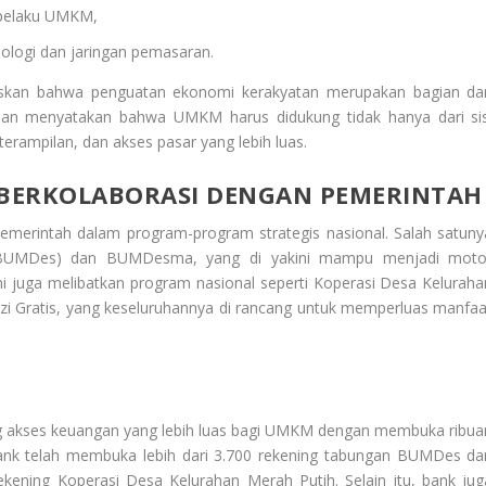
 pelaku UMKM,
logi dan jaringan pemasaran.
skan bahwa penguatan ekonomi kerakyatan merupakan bagian dar
an menyatakan bahwa UMKM harus didukung tidak hanya dari sis
terampilan, dan akses pasar yang lebih luas.
 BERKOLABORASI DENGAN PEMERINTAH
Pemerintah dalam program-program strategis nasional. Salah satuny
(BUMDes) dan BUMDesma, yang di yakini mampu menjadi moto
ni juga melibatkan program nasional seperti Koperasi Desa Keluraha
 Gratis, yang keseluruhannya di rancang untuk memperluas manfaa
g akses keuangan yang lebih luas bagi UMKM dengan membuka ribua
 bank telah membuka lebih dari 3.700 rekening tabungan BUMDes da
kening Koperasi Desa Kelurahan Merah Putih. Selain itu, bank jug