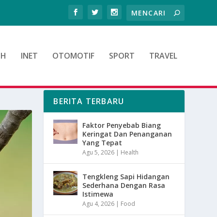
TH
INET
OTOMOTIF
SPORT
TRAVEL
BERITA TERBARU
Faktor Penyebab Biang
Keringat Dan Penanganan
Yang Tepat
Agu 5, 2026
|
Health
Tengkleng Sapi Hidangan
Sederhana Dengan Rasa
Istimewa
Agu 4, 2026
|
Food