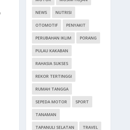
NEWS
NUTRISI
p
OTOMOTIF
PENYAKIT
PERUBAHAN IKLIM
PORANG
PULAU KAKABAN
RAHASIA SUKSES
REKOR TERTINGGI
RUMAH TANGGA
SEPEDA MOTOR
SPORT
TANAMAN
TAPANULI SELATAN
TRAVEL