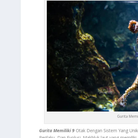
Gurita Memi
Gurita Memiliki 9
Otak Dengan Sistem Yang Unik 
Perilaku, Dan Evolusi. Makhluk laut yang memilik