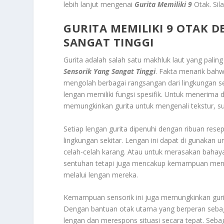
lebih lanjut mengenai
Gurita Memiliki 9
Otak. Sil
GURITA MEMILIKI 9 OTAK
SANGAT TINGGI
Gurita adalah salah satu makhluk laut yang pal
Sensorik Yang Sangat Tinggi
. Fakta menarik bahw
mengolah berbagai rangsangan dari lingkungan sek
lengan memiliki fungsi spesifik. Untuk menerima 
memungkinkan gurita untuk mengenali tekstur, su
Setiap lengan gurita dipenuhi dengan ribuan re
lingkungan sekitar. Lengan ini dapat di gunakan
celah-celah karang. Atau untuk merasakan bahaya
sentuhan tetapi juga mencakup kemampuan mende
melalui lengan mereka.
Kemampuan sensorik ini juga memungkinkan gurit
Dengan bantuan otak utama yang berperan sebaga
lengan dan merespons situasi secara tepat. Sebag