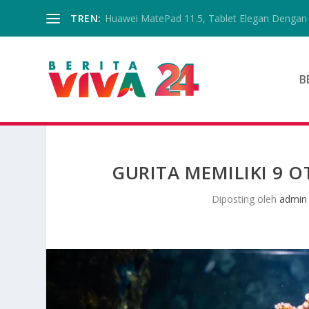
TREN:
Huawei MatePad 11.5, Tablet Elegan Dengan 
B
GURITA MEMILIKI 9 
Diposting oleh
admin