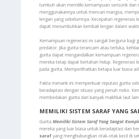
tumbuh akan memiliki kemampuan sensorik dan m
menggunakannya untuk mencari mangsa, memperta
lengan yang sebelumnya. Kecepatan regenerasi l
dapat menumbuhkan kembali lengan dalam wakt
Kemampuan regenerasi ini sangat berguna bagi g
predator. Jika gurita terancam atau terluka, kehil
gurita dapat mengandalkan kemampuan regeneras
mereka tetap dapat bertahan hidup. Regenerasi l
pada gurita. Memperlihatkan betapa luar biasa a
Fakta menarik ini memperkuat reputasi gurita se
beradaptasi dengan situasi yang penuh risiko. K
membedakan gurita dari banyak makhluk laut lain
MEMILIKI SISTEM SARAF YANG S
Gurita
Memiliki Sistem Saraf Yang Sangat Kompl
mereka yang luar biasa untuk beradaptasi dan ber
saraf
yang menghubungkan otak-otak kecil di set