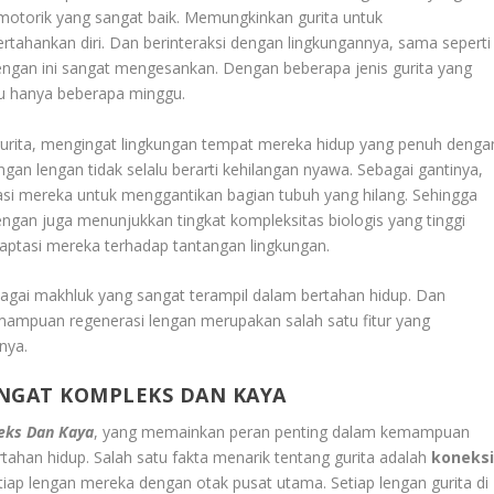
otorik yang sangat baik. Memungkinkan gurita untuk
hankan diri. Dan berinteraksi dengan lingkungannya, sama seperti
engan ini sangat mengesankan. Dengan beberapa jenis gurita yang
u hanya beberapa minggu.
urita, mengingat lingkungan tempat mereka hidup yang penuh denga
angan lengan tidak selalu berarti kehilangan nyawa. Sebagai gantinya,
i mereka untuk menggantikan bagian tubuh yang hilang. Sehingga
engan juga menunjukkan tingkat kompleksitas biologis yang tinggi
daptasi mereka terhadap tantangan lingkungan.
bagai makhluk yang sangat terampil dalam bertahan hidup. Dan
emampuan regenerasi lengan merupakan salah satu fitur yang
nya.
ANGAT KOMPLEKS DAN KAYA
eks Dan Kaya
, yang memainkan peran penting dalam kemampuan
tahan hidup. Salah satu fakta menarik tentang gurita adalah
koneks
iap lengan mereka dengan otak pusat utama. Setiap lengan gurita di