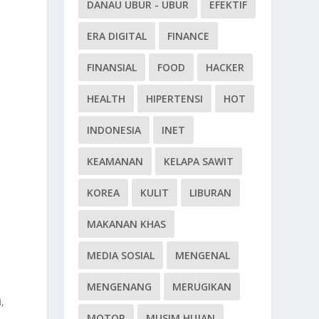
DANAU UBUR - UBUR
EFEKTIF
ERA DIGITAL
FINANCE
FINANSIAL
FOOD
HACKER
HEALTH
HIPERTENSI
HOT
INDONESIA
INET
KEAMANAN
KELAPA SAWIT
KOREA
KULIT
LIBURAN
MAKANAN KHAS
MEDIA SOSIAL
MENGENAL
MENGENANG
MERUGIKAN
,
MOTOR
MUSIM HUJAN