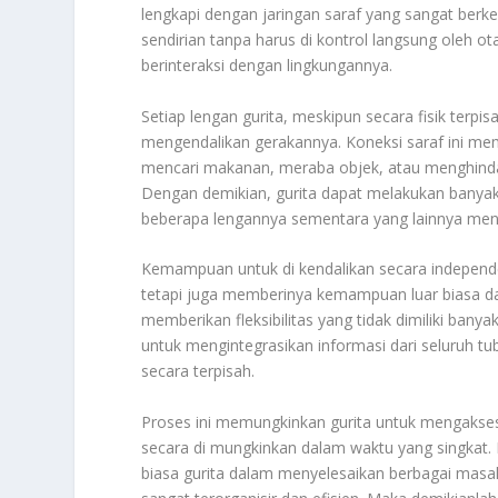
lengkapi dengan jaringan saraf yang sangat ber
sendirian tanpa harus di kontrol langsung oleh ot
berinteraksi dengan lingkungannya.
Setiap lengan gurita, meskipun secara fisik terpi
mengendalikan gerakannya. Koneksi saraf ini mem
mencari makanan, meraba objek, atau menghindar
Dengan demikian, gurita dapat melakukan banyak
beberapa lengannya sementara yang lainnya menja
Kemampuan untuk di kendalikan secara independen
tetapi juga memberinya kemampuan luar biasa dala
memberikan fleksibilitas yang tidak dimiliki bany
untuk mengintegrasikan informasi dari seluruh t
secara terpisah.
Proses ini memungkinkan gurita untuk mengakse
secara di mungkinkan dalam waktu yang singkat.
biasa gurita dalam menyelesaikan berbagai masal