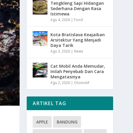
Tengkleng Sapi Hidangan
Sederhana Dengan Rasa
Istimewa
Agu 4, 2026
|
Food
Kota Bratislava Keajaiban
Arsitektur Yang Menjadi
Daya Tarik
Agu 3, 2026
|
News
Cat Mobil Anda Memudar,
Inilah Penyebab Dan Cara
Mengatasinya
Agu 2, 2026
|
Otomotif
ARTIKEL TAG
APPLE
BANDUNG