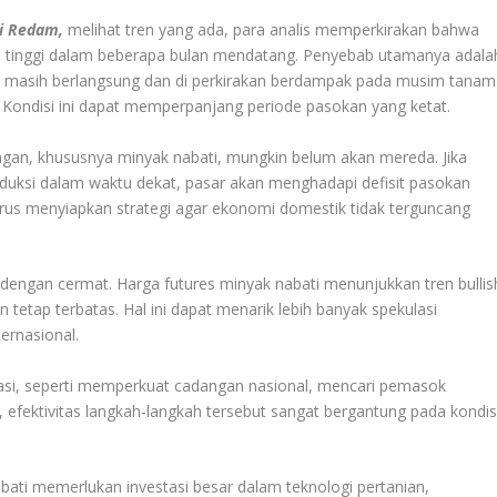
Di Redam,
melihat tren yang ada, para analis memperkirakan bahwa
el tinggi dalam beberapa bulan mendatang. Penyebab utamanya adala
Niño masih berlangsung dan di perkirakan berdampak pada musim tanam
. Kondisi ini dapat memperpanjang periode pasokan yang ketat.
gan, khususnya minyak nabati, mungkin belum akan mereda. Jika
uksi dalam waktu dekat, pasar akan menghadapi defisit pasokan
arus menyiapkan strategi agar ekonomi domestik tidak terguncang
i dengan cermat. Harga futures minyak nabati menunjukkan tren bullis
etap terbatas. Hal ini dapat menarik lebih banyak spekulasi
ernasional.
asi, seperti memperkuat cadangan nasional, mencari pemasok
, efektivitas langkah-langkah tersebut sangat bergantung pada kondis
bati memerlukan investasi besar dalam teknologi pertanian,