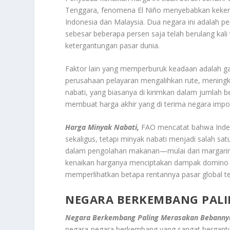
Tenggara, fenomena El Niño menyebabkan kekeri
Indonesia dan Malaysia. Dua negara ini adalah p
sebesar beberapa persen saja telah berulang kal
ketergantungan pasar dunia.
Faktor lain yang memperburuk keadaan adalah ga
perusahaan pelayaran mengalihkan rute, meningk
nabati, yang biasanya di kirimkan dalam jumlah bes
membuat harga akhir yang di terima negara import
Harga Minyak Nabati,
FAO mencatat bahwa Indek
sekaligus, tetapi minyak nabati menjadi salah sat
dalam pengolahan makanan—mulai dari margarin, 
kenaikan harganya menciptakan dampak domino pa
memperlihatkan betapa rentannya pasar global t
NEGARA BERKEMBANG PAL
Negara Berkembang Paling Merasakan Bebanny
negara-negara berkembang yang sangat bergant