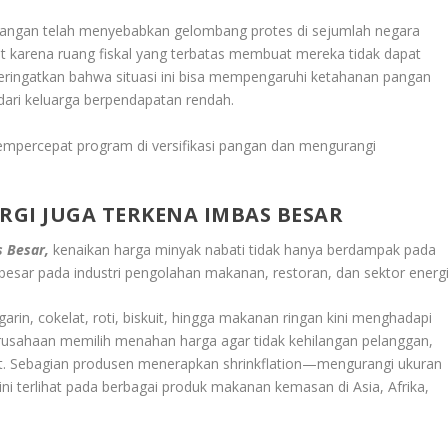
 pangan telah menyebabkan gelombang protes di sejumlah negara
t karena ruang fiskal yang terbatas membuat mereka tidak dapat
ringatkan bahwa situasi ini bisa mempengaruhi ketahanan pangan
 dari keluarga berpendapatan rendah.
mpercepat program di versifikasi pangan dan mengurangi
GI JUGA TERKENA IMBAS BESAR
s Besar,
kenaikan harga minyak nabati tidak hanya berdampak pada
esar pada industri pengolahan makanan, restoran, dan sektor energi
rin, cokelat, roti, biskuit, hingga makanan ringan kini menghadapi
rusahaan memilih menahan harga agar tidak kehilangan pelanggan,
sut. Sebagian produsen menerapkan shrinkflation—mengurangi ukuran
 terlihat pada berbagai produk makanan kemasan di Asia, Afrika,