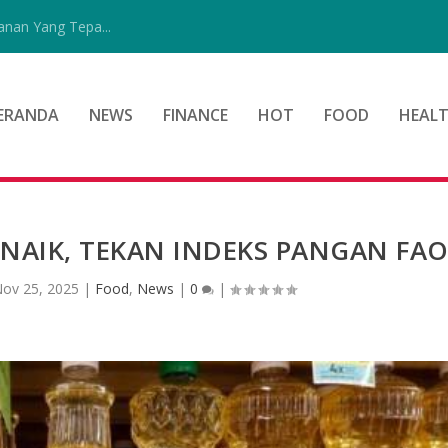
nan Yang Tepa...
ERANDA
NEWS
FINANCE
HOT
FOOD
HEAL
NAIK, TEKAN INDEKS PANGAN FA
ov 25, 2025
|
Food
,
News
|
0
|