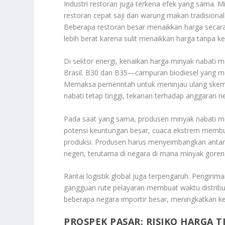
Industri restoran juga terkena efek yang sama. 
restoran cepat saji dan warung makan tradisiona
Beberapa restoran besar menaikkan harga secar
lebih berat karena sulit menaikkan harga tanpa k
Di sektor energi, kenaikan harga minyak nabati m
Brasil. B30 dan B35—campuran biodiesel yang m
Memaksa pemerintah untuk meninjau ulang skema 
nabati tetap tinggi, tekanan terhadap anggaran 
Pada saat yang sama, produsen minyak nabati me
potensi keuntungan besar, cuaca ekstrem membua
produksi. Produsen harus menyeimbangkan anta
negeri, terutama di negara di mana minyak gor
Rantai logistik global juga terpengaruh. Pengiri
gangguan rute pelayaran membuat waktu distribu
beberapa negara importir besar, meningkatkan k
PROSPEK PASAR: RISIKO HARGA T