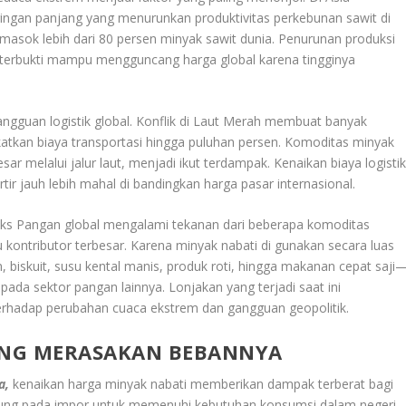
ngan panjang yang menurunkan produktivitas perkebunan sawit di
emasok lebih dari 80 persen minyak sawit dunia. Penurunan produksi
i terbukti mampu mengguncang harga global karena tingginya
ngguan logistik global. Konflik di Laut Merah membuat banyak
atkan biaya transportasi hingga puluhan persen. Komoditas minyak
ar melalui jalur laut, menjadi ikut terdampak. Kenaikan biaya logisti
ir jauh lebih mahal di bandingkan harga pasar internasional.
s Pangan global mengalami tekanan dari beberapa komoditas
u kontributor terbesar. Karena minyak nabati di gunakan secara luas
biskuit, susu kental manis, produk roti, hingga makanan cepat saji
da sektor pangan lainnya. Lonjakan yang terjadi saat ini
erhadap perubahan cuaca ekstrem dan gangguan geopolitik.
ING MERASAKAN BEBANNYA
a,
kenaikan harga minyak nabati memberikan dampak terberat bagi
ung pada impor untuk memenuhi kebutuhan konsumsi dalam negeri.