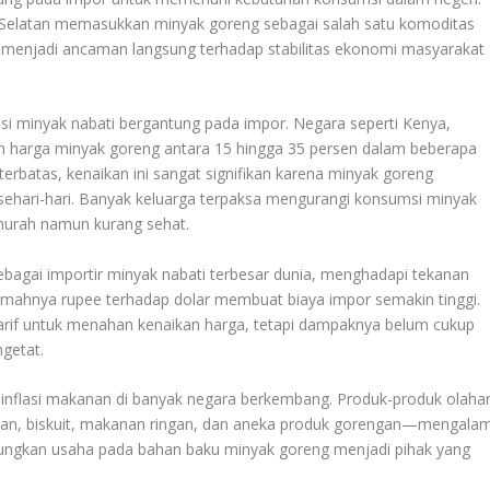
a Selatan memasukkan minyak goreng sebagai salah satu komoditas
a menjadi ancaman langsung terhadap stabilitas ekonomi masyarakat
msi minyak nabati bergantung pada impor. Negara seperti Kenya,
an harga minyak goreng antara 15 hingga 35 persen dalam beberapa
terbatas, kenaikan ini sangat signifikan karena minyak goreng
hari-hari. Banyak keluarga terpaksa mengurangi konsumsi minyak
 murah namun kurang sehat.
, sebagai importir minyak nabati terbesar dunia, menghadapi tekanan
elemahnya rupee terhadap dolar membuat biaya impor semakin tinggi.
tarif untuk menahan kenaikan harga, tetapi dampaknya belum cukup
getat.
inflasi makanan di banyak negara berkembang. Produk-produk olaha
an, biskuit, makanan ringan, dan aneka produk gorengan—mengalam
ngkan usaha pada bahan baku minyak goreng menjadi pihak yang