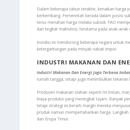
Dalam beberapa tahun terakhir, kenaikan harga
berkembang. Pemerintah berada dalam posisi suli
terus menahan harga melalui subsidi. FAO mempe
dan tingkat malnutrisi, terutama pada anak-anak
Kondisi ini mendorong beberapa negara untuk me
ketergantungan pada minyak nabati impor.
INDUSTRI MAKANAN DAN ENER
Industri Makanan Dan Energi Juga Terkena Imba
rumah tangga, tetapi juga menimbulkan tekanan b
Produsen makanan olahan seperti mi instan, marga
biaya produksi yang meningkat tajam. Banyak pe
tetapi strategi ini berarti margin mereka menyu
produk namun mempertahankan harga. Langkah ini
dan Eropa Timur.