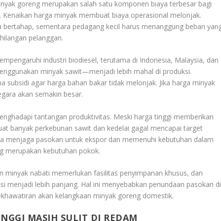
Minyak goreng merupakan salah satu komponen biaya terbesar bagi
l. Kenaikan harga minyak membuat biaya operasional melonjak.
a bertahap, sementara pedagang kecil harus menanggung beban yan
ehilangan pelanggan.
empengaruhi industri biodiesel, terutama di Indonesia, Malaysia, dan
enggunakan minyak sawit—menjadi lebih mahal di produksi.
subsidi agar harga bahan bakar tidak melonjak. Jika harga minyak
negara akan semakin besar.
nghadapi tantangan produktivitas. Meski harga tinggi memberikan
t banyak perkebunan sawit dan kedelai gagal mencapai target
ra menjaga pasokan untuk ekspor dan memenuhi kebutuhan dalam
eng merupakan kebutuhan pokok.
man minyak nabati memerlukan fasilitas penyimpanan khusus, dan
si menjadi lebih panjang. Hal ini menyebabkan penundaan pasokan d
ekhawatiran akan kelangkaan minyak goreng domestik.
INGGI MASIH SULIT DI REDAM