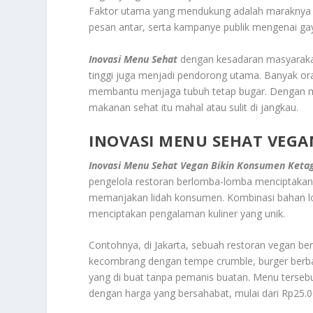
Faktor utama yang mendukung adalah maraknya p
pesan antar, serta kampanye publik mengenai gay
Inovasi Menu Sehat
dengan kesadaran masyarakat 
tinggi juga menjadi pendorong utama. Banyak oran
membantu menjaga tubuh tetap bugar. Dengan mu
makanan sehat itu mahal atau sulit di jangkau.
INOVASI MENU SEHAT VEG
Inovasi Menu Sehat Vegan Bikin Konsumen Keta
pengelola restoran berlomba-lomba menciptakan
memanjakan lidah konsumen. Kombinasi bahan l
menciptakan pengalaman kuliner yang unik.
Contohnya, di Jakarta, sebuah restoran vegan be
kecombrang dengan tempe crumble, burger berbah
yang di buat tanpa pemanis buatan. Menu tersebut
dengan harga yang bersahabat, mulai dari Rp25.0