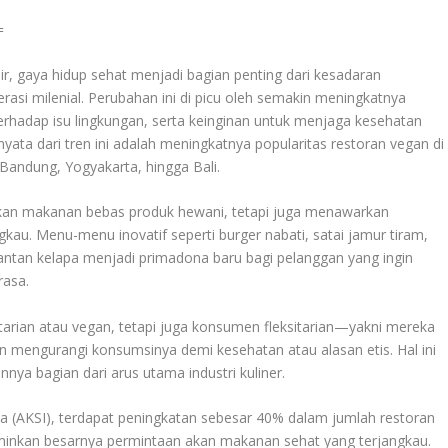
r, gaya hidup sehat menjadi bagian penting dari kesadaran
asi milenial. Perubahan ini di picu oleh semakin meningkatnya
terhadap isu lingkungan, serta keinginan untuk menjaga kesehatan
ata dari tren ini adalah meningkatnya popularitas restoran vegan di
, Bandung, Yogyakarta, hingga Bali.
akan makanan bebas produk hewani, tetapi juga menawarkan
ngkau. Menu-menu inovatif seperti burger nabati, satai jamur tiram,
ntan kelapa menjadi primadona baru bagi pelanggan yang ingin
rasa.
arian atau vegan, tetapi juga konsumen fleksitarian—yakni mereka
 mengurangi konsumsinya demi kesehatan atau alasan etis. Hal ini
ya bagian dari arus utama industri kuliner.
sia (AKSI), terdapat peningkatan sebesar 40% dalam jumlah restoran
rminkan besarnya permintaan akan makanan sehat yang terjangkau.