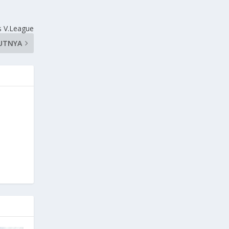
s V.League
UTNYA