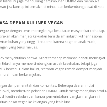
atan bisnis ini juga mendukung pertumbuhan UMKM dan membuka
heran jika konsep ini semakin di minati dan berkembang pesat di kota-
ASA DEPAN KULINER VEGAN
 Vegan
dengan terus meningkatnya kesadaran masyarakat terhadap.
rakan akan menjadi kekuatan baru dalam industri kuliner nasional.
pertumbuhan yang tinggi. Terutama karena segmen anak muda,
ungan yang terus meluas.
 2025 menyebutkan bahwa. Minat terhadap makanan nabati meningkat
n tidak hanya mempertimbangkan aspek kesehatan, tetapi juga
duk hewani. Dalam hal ini, restoran vegan ramah dompet menjadi
 murah, dan berkelanjutan.
ungan dari pemerintah dan komunitas. Beberapa daerah mulai
iner lokal, memberikan pelatihan UMKM. Untuk mengembangkan produ
di kantin sekolah dan kantor pemerintahan. Langkah-langkah ini
uas pasar vegan ke kalangan yang lebih luas.