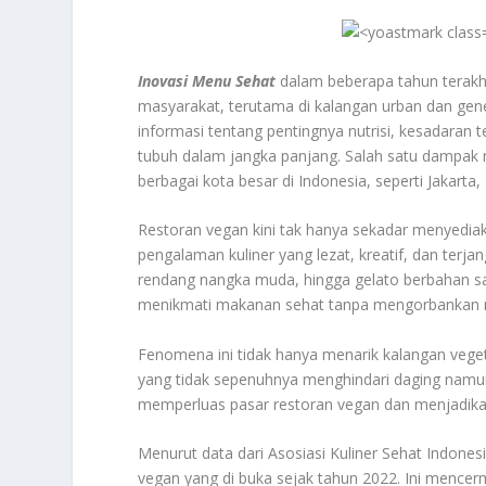
Inovasi Menu Sehat
dalam beberapa tahun terakhi
masyarakat, terutama di kalangan urban dan gener
informasi tentang pentingnya nutrisi, kesadaran 
tubuh dalam jangka panjang. Salah satu dampak ny
berbagai kota besar di Indonesia, seperti Jakarta
Restoran vegan kini tak hanya sekadar menyedi
pengalaman kuliner yang lezat, kreatif, dan terja
rendang nangka muda, hingga gelato berbahan sa
menikmati makanan sehat tanpa mengorbankan 
Fenomena ini tidak hanya menarik kalangan veget
yang tidak sepenuhnya menghindari daging namun
memperluas pasar restoran vegan dan menjadikann
Menurut data dari Asosiasi Kuliner Sehat Indone
vegan yang di buka sejak tahun 2022. Ini mence