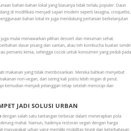
unaan bahan-bahan lokal yang biasanya tidak terlalu populer. Daun
edang di modifikasi menjadi sajian modern seperti lasagna, croquette,
penggunaan bahan lokal ini juga mendukung pertanian berkelanjutan
juga mulai menawarkan pilihan dessert dan minuman sehat.
 berbahan dasar pisang dan santan, atau teh kombucha buatan sendiri
tau pemanis kimia, sehingga cocok untuk konsumen yang peduli pad
ati makanan yang tidak membosankan. Mereka bahkan menyebut
akanan non-vegan, dan sering kali justru lebih ringan di perut.
pi kemudian menjadi pelanggan tetap setelah mencicipi dan
.
PET JADI SOLUSI URBAN
n
dengan salah satu tantangan terbesar dalam menerapkan pola
nderung mahal. Namun, hadirnya restoran vegan dengan harga
gi masyarakat urban yang memiliki mobilitas tinggi dan keterbatasan