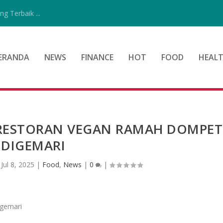
g Terbaik ...
ERANDA
NEWS
FINANCE
HOT
FOOD
HEAL
 RESTORAN VEGAN RAMAH DOMPET
DIGEMARI
|
Jul 8, 2025
|
Food
,
News
|
0
|