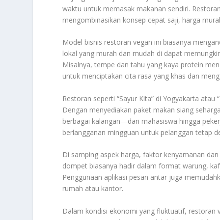
waktu untuk memasak makanan sendiri. Restora
mengombinasikan konsep cepat saji, harga murah, 
Model bisnis restoran vegan ini biasanya mengand
lokal yang murah dan mudah di dapat memungkink
Misalnya, tempe dan tahu yang kaya protein men
untuk menciptakan cita rasa yang khas dan meng
Restoran seperti “Sayur Kita” di Yogyakarta atau
Dengan menyediakan paket makan siang seharga
berbagai kalangan—dari mahasiswa hingga peker
berlangganan mingguan untuk pelanggan tetap de
Di samping aspek harga, faktor kenyamanan dan a
dompet biasanya hadir dalam format warung, kafe k
Penggunaan aplikasi pesan antar juga memudah
rumah atau kantor.
Dalam kondisi ekonomi yang fluktuatif, restoran 