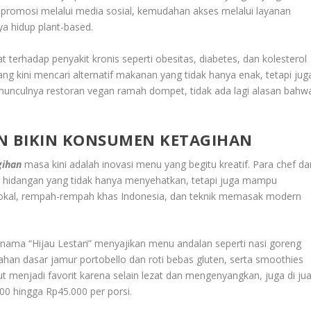
romosi melalui media sosial, kemudahan akses melalui layanan
a hidup plant-based.
terhadap penyakit kronis seperti obesitas, diabetes, dan kolesterol
g kini mencari alternatif makanan yang tidak hanya enak, tetapi jug
nculnya restoran vegan ramah dompet, tidak ada lagi alasan bahw
AN BIKIN KONSUMEN KETAGIHAN
gihan
masa kini adalah inovasi menu yang begitu kreatif. Para chef da
 hidangan yang tidak hanya menyehatkan, tetapi juga mampu
okal, rempah-rempah khas Indonesia, dan teknik memasak modern
rnama “Hijau Lestari” menyajikan menu andalan seperti nasi goreng
an dasar jamur portobello dan roti bebas gluten, serta smoothies
 menjadi favorit karena selain lezat dan mengenyangkan, juga di jua
00 hingga Rp45.000 per porsi.