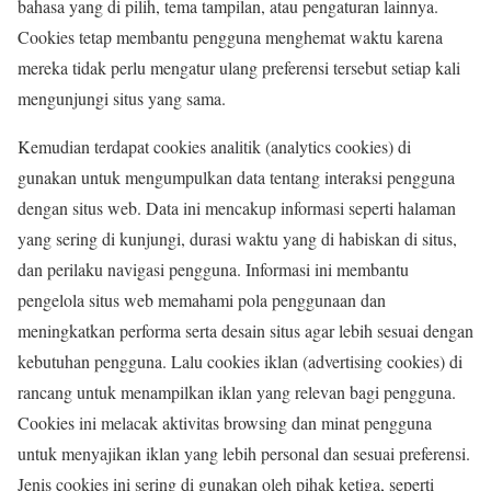
bahasa yang di pilih, tema tampilan, atau pengaturan lainnya.
Cookies tetap membantu pengguna menghemat waktu karena
mereka tidak perlu mengatur ulang preferensi tersebut setiap kali
mengunjungi situs yang sama.
Kemudian terdapat cookies analitik (analytics cookies) di
gunakan untuk mengumpulkan data tentang interaksi pengguna
dengan situs web. Data ini mencakup informasi seperti halaman
yang sering di kunjungi, durasi waktu yang di habiskan di situs,
dan perilaku navigasi pengguna. Informasi ini membantu
pengelola situs web memahami pola penggunaan dan
meningkatkan performa serta desain situs agar lebih sesuai dengan
kebutuhan pengguna. Lalu cookies iklan (advertising cookies) di
rancang untuk menampilkan iklan yang relevan bagi pengguna.
Cookies ini melacak aktivitas browsing dan minat pengguna
untuk menyajikan iklan yang lebih personal dan sesuai preferensi.
Jenis cookies ini sering di gunakan oleh pihak ketiga, seperti