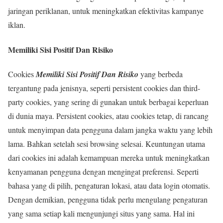
jaringan periklanan, untuk meningkatkan efektivitas kampanye
iklan.
Memiliki Sisi Positif Dan Risiko
Cookies
Memiliki Sisi Positif Dan Risiko
yang berbeda
tergantung pada jenisnya, seperti persistent cookies dan third-
party cookies, yang sering di gunakan untuk berbagai keperluan
di dunia maya. Persistent cookies, atau cookies tetap, di rancang
untuk menyimpan data pengguna dalam jangka waktu yang lebih
lama. Bahkan setelah sesi browsing selesai. Keuntungan utama
dari cookies ini adalah kemampuan mereka untuk meningkatkan
kenyamanan pengguna dengan mengingat preferensi. Seperti
bahasa yang di pilih, pengaturan lokasi, atau data login otomatis.
Dengan demikian, pengguna tidak perlu mengulang pengaturan
yang sama setiap kali mengunjungi situs yang sama. Hal ini