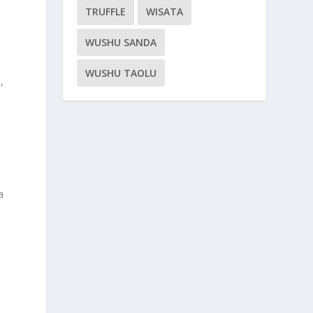
TRUFFLE
WISATA
WUSHU SANDA
WUSHU TAOLU
,
a