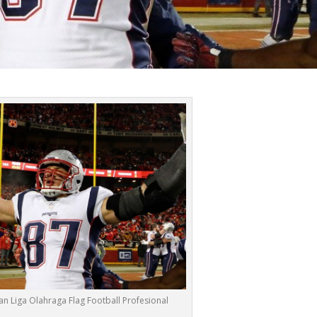
an Liga Olahraga Flag Football Profesional