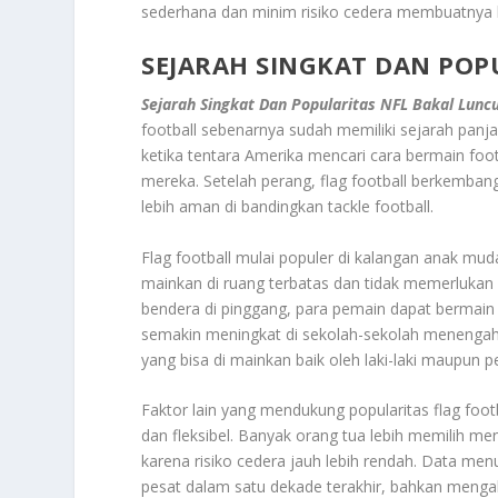
sederhana dan minim risiko cedera membuatnya l
SEJARAH SINGKAT DAN POP
Sejarah Singkat Dan Popularitas NFL Bakal Lunc
football sebenarnya sudah memiliki sejarah panj
ketika tentara Amerika mencari cara bermain foot
mereka. Setelah perang, flag football berkemban
lebih aman di bandingkan tackle football.
Flag football mulai populer di kalangan anak mu
mainkan di ruang terbatas dan tidak memerluka
bendera di pinggang, para pemain dapat bermain
semakin meningkat di sekolah-sekolah menengah d
yang bisa di mainkan baik oleh laki-laki maupun 
Faktor lain yang mendukung popularitas flag fo
dan fleksibel. Banyak orang tua lebih memilih men
karena risiko cedera jauh lebih rendah. Data menu
pesat dalam satu dekade terakhir, bahkan mengal