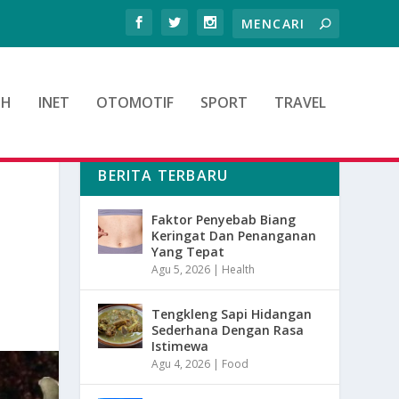
TH
INET
OTOMOTIF
SPORT
TRAVEL
BERITA TERBARU
Faktor Penyebab Biang
Keringat Dan Penanganan
Yang Tepat
Agu 5, 2026
|
Health
Tengkleng Sapi Hidangan
Sederhana Dengan Rasa
Istimewa
Agu 4, 2026
|
Food