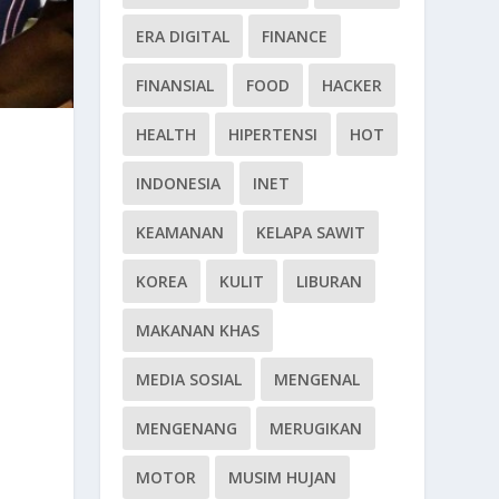
ERA DIGITAL
FINANCE
FINANSIAL
FOOD
HACKER
HEALTH
HIPERTENSI
HOT
INDONESIA
INET
KEAMANAN
KELAPA SAWIT
KOREA
KULIT
LIBURAN
MAKANAN KHAS
MEDIA SOSIAL
MENGENAL
MENGENANG
MERUGIKAN
MOTOR
MUSIM HUJAN