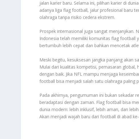
jalan karier baru. Selama ini, pilihan karier di du
adanya liga flag football, jalur profesional baru 
olahraga tanpa risiko cedera ekstrem.
Prospek internasional juga sangat menjanjikan. N
Indonesia telah memiliki komunitas flag footbal
bertumbuh lebih cepat dan bahkan mencetak atle
Meski begitu, kesuksesan jangka panjang akan
Mulai dari kualitas kompetisi, pemasaran global, 
dengan baik. Jika NFL mampu menjaga keseimbangan
football bisa menjadi salah satu olahraga paling
Pada akhirnya, pengumuman ini bukan sekadar re
beradaptasi dengan zaman. Flag football bisa me
dunia modern: lebih inklusif, lebih aman, dan lebi
Akan menjadi wajah baru dari football di abad k