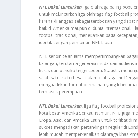
NFL Bakal Luncurkan
liga olahraga paling popul
untuk meluncurkan liga olahraga flag football pro
karena di anggap sebagai terobosan yang dapat m
baik di Amerika maupun di dunia internasional. Fla
football tradisional, menekankan pada kecepatan,
identik dengan permainan NFL biasa.
NFL sendiri telah lama mempertimbangkan bagaim
kalangan, terutama generasi muda dan audiens inte
keras dan berisiko tinggi cedera. Statistik menu
salah satu isu terbesar dalam olahraga ini. Denga
menghadirkan format permainan yang lebih aman
termasuk perempuan.
NFL Bakal Luncurkan
, liga flag football profesi
kota besar Amerika Serikat. Namun, NFL juga mem
Eropa, Asia, dan Amerika Latin untuk terlibat di
sukses mengadakan pertandingan reguler di Londo
lebih mudah memperkenalkan olahraga khas Amerik