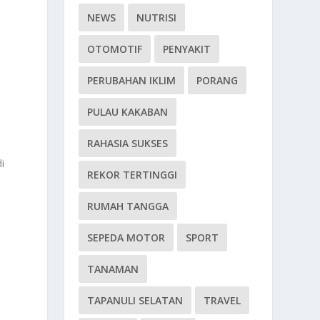
NEWS
NUTRISI
OTOMOTIF
PENYAKIT
PERUBAHAN IKLIM
PORANG
PULAU KAKABAN
RAHASIA SUKSES
i
REKOR TERTINGGI
,
RUMAH TANGGA
SEPEDA MOTOR
SPORT
TANAMAN
TAPANULI SELATAN
TRAVEL