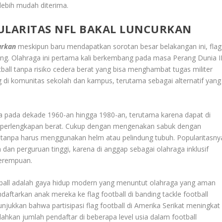
ebih mudah diterima.
ULARITAS NFL BAKAL LUNCURKAN
urkan
meskipun baru mendapatkan sorotan besar belakangan ini, flag
ang. Olahraga ini pertama kali berkembang pada masa Perang Dunia II
ball tanpa risiko cedera berat yang bisa menghambat tugas militer
g di komunitas sekolah dan kampus, terutama sebagai alternatif yang
da pada dekade 1960-an hingga 1980-an, terutama karena dapat di
n perlengkapan berat. Cukup dengan mengenakan sabuk dengan
 tanpa harus menggunakan helm atau pelindung tubuh. Popularitasny
an perguruan tinggi, karena di anggap sebagai olahraga inklusif
perempuan.
otball adalah gaya hidup modern yang menuntut olahraga yang aman
daftarkan anak mereka ke flag football di banding tackle football
njukkan bahwa partisipasi flag football di Amerika Serikat meningkat
ahkan jumlah pendaftar di beberapa level usia dalam football