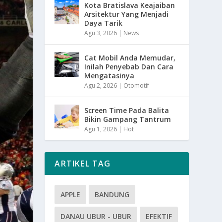
Kota Bratislava Keajaiban
Arsitektur Yang Menjadi
Daya Tarik
Agu 3, 2026
|
News
Cat Mobil Anda Memudar,
Inilah Penyebab Dan Cara
Mengatasinya
Agu 2, 2026
|
Otomotif
Screen Time Pada Balita
Bikin Gampang Tantrum
Agu 1, 2026
|
Hot
ARTIKEL TAG
APPLE
BANDUNG
DANAU UBUR - UBUR
EFEKTIF