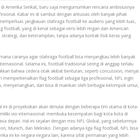
er di Amerika Serikat, baru saja mengumumkan rencana ambisiusnya
fesional. Kabar ini di sambut dengan antusias oleh banyak pihak
emperluas jangkauan olahraga football ke audiens yang lebih luas,
g football, yang di kenal sebagai versi lebih ringan dari American
 strategi, dan keterampilan, tanpa adanya kontak fisik keras yang
ana caranya agar olahraga football bisa menjangkau lebih banyak
rnasional. Selama ini, football tradisional sering di anggap terlalu
njukkan bahwa cedera otak akibat benturan, seperti concussion, menjad
n memperkenalkan flag football sebagai liga profesional, NFL ingin
, menyenangkan, dan bisa di mainkan oleh berbagai kelompok umur
onal ini di proyeksikan akan dimulai dengan beberapa tim utama di kota-
iliki visi internasional: membuka kesempatan bagi kota-kota di
 masa depan. Hal ini sejalan dengan misi NFL Global, yang sebelumnya
n, Munich, dan Meksiko. Dengan adanya liga flag football, NFL bisa
a ini ke negara-negara lain, karena sifat permainan yang lebih