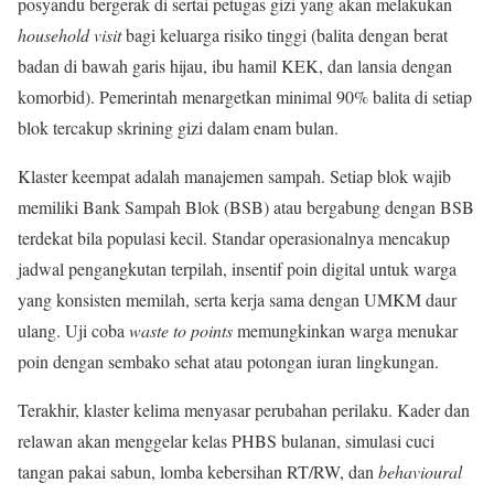
posyandu bergerak di sertai petugas gizi yang akan melakukan
household visit
bagi keluarga risiko tinggi (balita dengan berat
badan di bawah garis hijau, ibu hamil KEK, dan lansia dengan
komorbid). Pemerintah menargetkan minimal 90% balita di setiap
blok tercakup skrining gizi dalam enam bulan.
Klaster keempat adalah manajemen sampah. Setiap blok wajib
memiliki Bank Sampah Blok (BSB) atau bergabung dengan BSB
terdekat bila populasi kecil. Standar operasionalnya mencakup
jadwal pengangkutan terpilah, insentif poin digital untuk warga
yang konsisten memilah, serta kerja sama dengan UMKM daur
ulang. Uji coba
waste to points
memungkinkan warga menukar
poin dengan sembako sehat atau potongan iuran lingkungan.
Terakhir, klaster kelima menyasar perubahan perilaku. Kader dan
relawan akan menggelar kelas PHBS bulanan, simulasi cuci
tangan pakai sabun, lomba kebersihan RT/RW, dan
behavioural