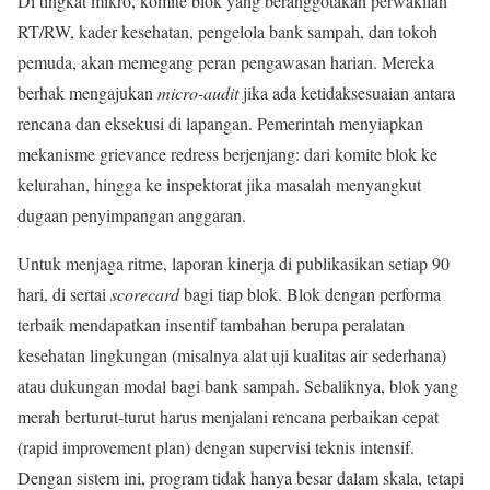
Di tingkat mikro, komite blok yang beranggotakan perwakilan
RT/RW, kader kesehatan, pengelola bank sampah, dan tokoh
pemuda, akan memegang peran pengawasan harian. Mereka
berhak mengajukan
micro-audit
jika ada ketidaksesuaian antara
rencana dan eksekusi di lapangan. Pemerintah menyiapkan
mekanisme grievance redress berjenjang: dari komite blok ke
kelurahan, hingga ke inspektorat jika masalah menyangkut
dugaan penyimpangan anggaran.
Untuk menjaga ritme, laporan kinerja di publikasikan setiap 90
hari, di sertai
scorecard
bagi tiap blok. Blok dengan performa
terbaik mendapatkan insentif tambahan berupa peralatan
kesehatan lingkungan (misalnya alat uji kualitas air sederhana)
atau dukungan modal bagi bank sampah. Sebaliknya, blok yang
merah berturut-turut harus menjalani rencana perbaikan cepat
(rapid improvement plan) dengan supervisi teknis intensif.
Dengan sistem ini, program tidak hanya besar dalam skala, tetapi