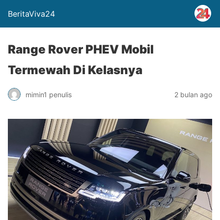
BeritaViva24
Range Rover PHEV Mobil
Termewah Di Kelasnya
mimin1 penulis
2 bulan ago