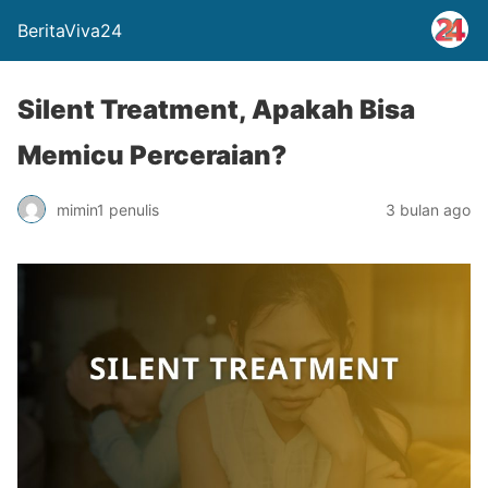
BeritaViva24
Silent Treatment, Apakah Bisa
Memicu Perceraian?
mimin1 penulis
3 bulan ago