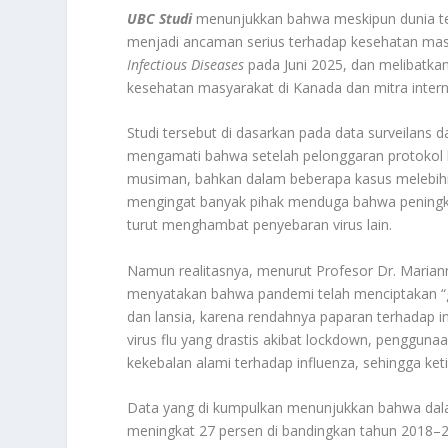
UBC Studi
menunjukkan bahwa meskipun dunia tel
menjadi ancaman serius terhadap kesehatan masyar
Infectious Diseases
pada Juni 2025, dan melibatkan k
kesehatan masyarakat di Kanada dan mitra intern
Studi tersebut di dasarkan pada data surveilans 
mengamati bahwa setelah pelonggaran protokol k
musiman, bahkan dalam beberapa kasus melebih
mengingat banyak pihak menduga bahwa peningkat
turut menghambat penyebaran virus lain.
Namun realitasnya, menurut Profesor Dr. Marianne
menyatakan bahwa pandemi telah menciptakan “ga
dan lansia, karena rendahnya paparan terhadap i
virus flu yang drastis akibat lockdown, penggun
kekebalan alami terhadap influenza, sehingga keti
Data yang di kumpulkan menunjukkan bahwa dala
meningkat 27 persen di bandingkan tahun 2018–201