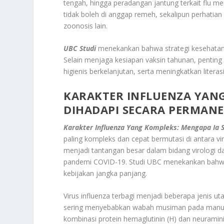
tengah, hingga peradangan jantung terkait flu m
tidak boleh di anggap remeh, sekalipun perhatia
zoonosis lain.
UBC Studi
menekankan bahwa strategi kesehatan 
Selain menjaga kesiapan vaksin tahunan, penting
higienis berkelanjutan, serta meningkatkan lite
KARAKTER INFLUENZA YANG
DIHADAPI SECARA PERMAN
Karakter Influenza Yang Kompleks: Mengapa Ia 
paling kompleks dan cepat bermutasi di antara vi
menjadi tantangan besar dalam bidang virologi d
pandemi COVID-19. Studi UBC menekankan bahw
kebijakan jangka panjang.
Virus influenza terbagi menjadi beberapa jenis ut
sering menyebabkan wabah musiman pada manusia.
kombinasi protein hemaglutinin (H) dan neuramini