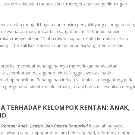
t sistem kekebalan manusia sulit mempertahankan perlindungan
nza telah menjadi bagian dari musim penyakit yang di anggap rutin
m kesehatan masyarakat bisa sangat besar. Di Kanada sendiri,
rakan menyebabkan 12 ribu rawat inap dan 3.500 kematian setiap
ampir 1,5 kali lipat karena imunitas populasi yang menurun dan
 di prediksi membuat penanganannya memerlukan pendekatan
s ketat, pembaruan data genom virus, hingga investasi pada
tahap penelitian. Penanganan influenza tidak bisa bergantung pada
n pengobatan simptomatik semata, tetapi harus di sesuaikan denga
ZA TERHADAP KELOMPOK RENTAN: ANAK,
ID
Rentan: Anak, Lansia, Dan Pasien Komorbid
bukanlah penyakit
r individu sehat dapat pulih dalam beberapa hari, kelompok rentan