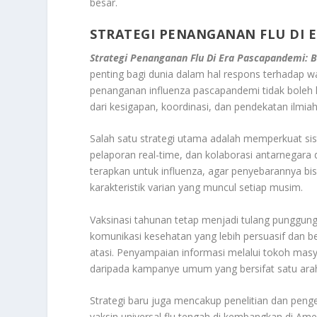
besar.
STRATEGI PENANGANAN FLU DI E
Strategi Penanganan Flu Di Era Pascapandemi: B
penting bagi dunia dalam hal respons terhadap w
penanganan influenza pascapandemi tidak boleh ke
dari kesigapan, koordinasi, dan pendekatan ilmia
Salah satu strategi utama adalah memperkuat sis
pelaporan real-time, dan kolaborasi antarnegara d
terapkan untuk influenza, agar penyebarannya bis
karakteristik varian yang muncul setiap musim.
Vaksinasi tahunan tetap menjadi tulang punggun
komunikasi kesehatan yang lebih persuasif dan be
atasi. Penyampaian informasi melalui tokoh masyar
daripada kampanye umum yang bersifat satu ara
Strategi baru juga mencakup penelitian dan penge
vaksin universal flu tengah di kembangkan di Am