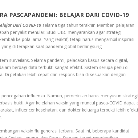
RA PASCAPANDEMI: BELAJAR DARI COVID-19
elajar Dari COVID-19
selama tiga tahun terakhir. Memberi pelajaran
abah penyakit menular. Studi UBC menyarankan agar strategi
mbali ke pola lama. Yang reaktif, tetapi harus mengambil inspirasi
h yang di terapkan saat pandemi global berlangsung.
tem surveilans. Selama pandemi, pelacakan kasus secara digital,
alam berbagi data terbukti sangat efektif. Sistem serupa perlu di
a. Di petakan lebih cepat dan respons bisa di sesuaikan dengan
g pencegahan influenza. Namun, pemerintah harus menyusun strategi
rbasis bukti. Agar kelelahan vaksin yang muncul pasca-COVID dapat d
akat, influencer kesehatan, dan dokter keluarga terbukti lebih efekti
h.
mbangan vaksin flu generasi terbaru. Saat ini, beberapa kandidat
erika Serikat, Jepang, dan Eropa. Dengan target memberikan