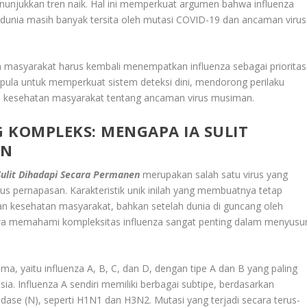
enunjukkan tren naik. Hal ini memperkuat argumen bahwa influenza
n dunia masih banyak tersita oleh mutasi COVID-19 dan ancaman virus
masyarakat harus kembali menempatkan influenza sebagai prioritas
 pula untuk memperkuat sistem deteksi dini, mendorong perilaku
rasi kesehatan masyarakat tentang ancaman virus musiman.
 KOMPLEKS: MENGAPA IA SULIT
EN
Sulit Dihadapi Secara Permanen
merupakan salah satu virus yang
rus pernapasan. Karakteristik unik inilah yang membuatnya tetap
an kesehatan masyarakat, bahkan setelah dunia di guncang oleh
a memahami kompleksitas influenza sangat penting dalam menyusu
ama, yaitu influenza A, B, C, dan D, dengan tipe A dan B yang paling
 Influenza A sendiri memiliki berbagai subtipe, berdasarkan
dase (N), seperti H1N1 dan H3N2. Mutasi yang terjadi secara terus-