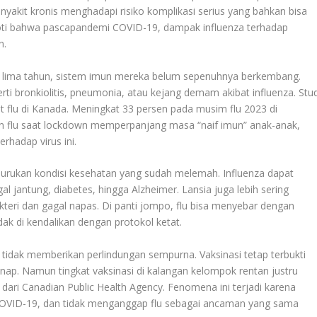
enyakit kronis menghadapi risiko komplikasi serius yang bahkan bisa
oti bahwa pascapandemi COVID-19, dampak influenza terhadap
n.
h lima tahun, sistem imun mereka belum sepenuhnya berkembang.
i bronkiolitis, pneumonia, atau kejang demam akibat influenza. Stud
 flu di Kanada. Meningkat 33 persen pada musim flu 2023 di
 flu saat lockdown memperpanjang masa “naif imun” anak-anak,
rhadap virus ini.
burukan kondisi kesehatan yang sudah melemah. Influenza dapat
l jantung, diabetes, hingga Alzheimer. Lansia juga lebih sering
kteri dan gagal napas. Di panti jompo, flu bisa menyebar dengan
dak di kendalikan dengan protokol ketat.
 tidak memberikan perlindungan sempurna. Vaksinasi tetap terbukti
inap. Namun tingkat vaksinasi di kalangan kelompok rentan justru
dari Canadian Public Health Agency. Fenomena ini terjadi karena
 COVID-19, dan tidak menganggap flu sebagai ancaman yang sama