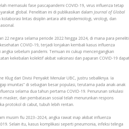
ah memasuki fase pascapandemi COVID-19, virus influenza tetap
akat global. Penelitian ini di publikasikan dalam
Journal of Global
olaborasi lintas disiplin antara ahli epidemiologi, virologi, dan
asional.
dari 22 negara selama periode 2022 hingga 2024, di mana para peneliti
esehatan COVID-19, terjadi lonjakan kembali kasus influenza
i angka sebelum pandemi. Temuan ini cukup mencengangkan
an kekebalan kolektif akibat vaksinasi dan paparan COVID-19 dapa
 Klug dari Divisi Penyakit Menular UBC, justru sebaliknya. Ia
p imunitas” di sebagian besar populasi, terutama pada anak-anak
nfluenza selama dua tahun pertama COVID-19. Penurunan sirkulasi
aan masker, dan pembatasan sosial telah menurunkan respons
ka protokol di cabut, tubuh lebih rentan.
m musim flu 2023–2024, angka rawat inap akibat influenza
9. Selain itu, kasus komplikasi seperti pneumonia, infeksi telinga