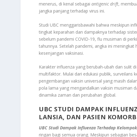
menerus, di kenal sebagai
antigenic drift
, membua
jangka panjang terhadap virus ini.
Studi UBC menggarisbawahi bahwa meskipun influe
tingkat keparahan dan dampaknya terhadap siste
sebelum pandemi COVID-19, flu musiman di perki
tahunnya. Setelah pandemi, angka ini meningkat h
kesenjangan vaksinasi.
Karakter influenza yang berubah-ubah dan sulit
multifaktor. Mulai dari edukasi publik, surveilan
pengembangan vaksin universal yang masih dalam 
pola lama yang mengandalkan vaksin musiman da
dinamika zaman dan perubahan global.
UBC STUDI DAMPAK INFLUEN
LANSIA, DAN PASIEN KOMORB
UBC Studi Dampak Influenza Terhadap Kelompok 
ringan bagi semua orang. Meskipun sebagian besa