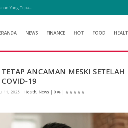
nan Yang Tepa...
ERANDA
NEWS
FINANCE
HOT
FOOD
HEAL
A TETAP ANCAMAN MESKI SETELAH
COVID-19
Jul 11, 2025
|
Health
,
News
|
0
|