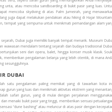
itas seru, seperti safari gurun yang memungkinkan Anda menjelajah
 unta, atau mencoba sandboarding di bukit pasir yang luas. Untu
apat mencoba skydiving di atas Palm Jumeirah, yang menawarka
alang juga dapat melakukan pendakian atau hiking di Hajar Mountain
man, tempat yang sempurna untuk menikmati pemandangan alam yan
n sejarah, Dubai juga memiliki banyak tempat menarik. Museum Duba
kan wawasan mendalam tentang sejarah dan budaya tradisional Dubai
tunjukan seni dari opera, balet, hingga konser musik klasik. Souk
ouk, memberikan pengalaman belanja yang lebih otentik, di mana And
ang sesungguhnya.
IR DUBAI
ah satu pengalaman paling memikat yang di tawarkan kota ini
kap gurun yang luas dan menikmati aktivitas ekstrem yang menantan
r adalah safari gurun, yang di mulai dengan perjalanan menggunaka
dan menaiki bukit pasir yang tinggi, memberikan sensasi petualanga
ensasi “dune bashing” atau meluncur di atas pasir dengan kecepata