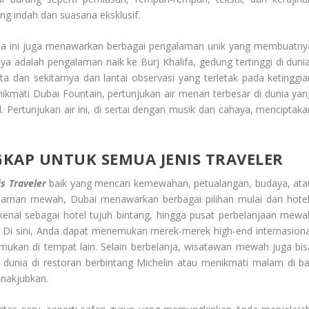
g indah dan suasana eksklusif.
ta ini juga menawarkan berbagai pengalaman unik yang membuatny
nya adalah pengalaman naik ke Burj Khalifa, gedung tertinggi di dunia
dan sekitarnya dari lantai observasi yang terletak pada ketinggia
ikmati Dubai Fountain, pertunjukan air menari terbesar di dunia yan
l. Pertunjukan air ini, di sertai dengan musik dan cahaya, menciptaka
KAP UNTUK SEMUA JENIS TRAVELER
s Traveler
baik yang mencari kemewahan, petualangan, budaya, ata
laman mewah, Dubai menawarkan berbagai pilihan mulai dari hotel
i kenal sebagai hotel tujuh bintang, hingga pusat perbelanjaan mewa
s. Di sini, Anda dapat menemukan merek-merek high-end internasiona
mukan di tempat lain. Selain berbelanja, wisatawan mewah juga bis
unia di restoran berbintang Michelin atau menikmati malam di ba
nakjubkan.