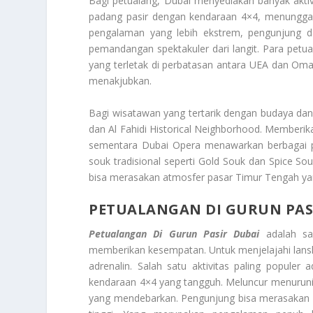
Bagi petualang, Dubai menyediakan banyak aktiv
padang pasir dengan kendaraan 4×4, menunggang
pengalaman yang lebih ekstrem, pengunjung d
pemandangan spektakuler dari langit. Para petu
yang terletak di perbatasan antara UEA dan O
menakjubkan.
Bagi wisatawan yang tertarik dengan budaya da
dan Al Fahidi Historical Neighborhood. Memberi
sementara Dubai Opera menawarkan berbagai per
souk tradisional seperti Gold Souk dan Spice S
bisa merasakan atmosfer pasar Timur Tengah y
PETUALANGAN DI GURUN PAS
Petualangan Di Gurun Pasir Dubai
adalah sal
memberikan kesempatan. Untuk menjelajahi lans
adrenalin. Salah satu aktivitas paling popule
kendaraan 4×4 yang tangguh. Meluncur menuruni 
yang mendebarkan. Pengunjung bisa merasakan s