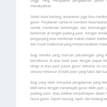
tinggi. Yang merupakan pengalaman penuh 
menakjubkan.
Selain dune bashing, wisatawan juga bisa menik
gurun. Perjalanan santai ini memberi kesempatan
sambil menikmati keheningan dan ketenangan
berkemah di tengah padang pasir. Dengan tenda tr
pengunjung bisa menikmati makan malam barbeque
dan musik tradisional yang menyemarakkan mal
Bagi mereka yang mencari petualangan yang le
berseluncur di atas bukit pasir dengan papan 
tetapi di atas pasir panas gurun. Aktivitas ini 
sensasi meluncur di bukit pasir yang halus dan lua
Bagi yang lebih menyukai pengalaman yang le
lebih lama dengan menjelajahi gurun lebih jauh. 
padang pasir. Atau bahkan berpartisipasi dalam 
fauna gurun. Seperti burung, reptil, dan kadang-