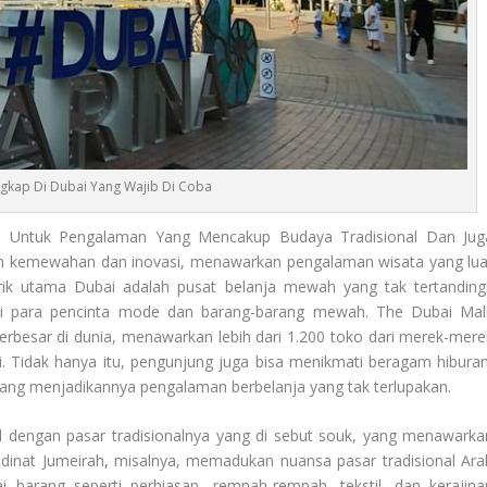
gkap Di Dubai Yang Wajib Di Coba
 Untuk Pengalaman Yang Mencakup Budaya Tradisional Dan Jug
an kemewahan dan inovasi, menawarkan pengalaman wisata yang lua
rik utama Dubai adalah pusat belanja mewah yang tak tertandingi
i para pencinta mode dan barang-barang mewah. The Dubai Mall
terbesar di dunia, menawarkan lebih dari 1.200 toko dari merek-mere
i. Tidak hanya itu, pengunjung juga bisa menikmati beragam hiburan
 yang menjadikannya pengalaman berbelanja yang tak terlupakan.
l dengan pasar tradisionalnya yang di sebut souk, yang menawarka
adinat Jumeirah, misalnya, memadukan nuansa pasar tradisional Ara
 barang seperti perhiasan, rempah-rempah, tekstil, dan kerajina