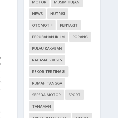
MOTOR
MUSIM HUJAN
NEWS
NUTRISI
OTOMOTIF
PENYAKIT
PERUBAHAN IKLIM
PORANG
PULAU KAKABAN
a
RAHASIA SUKSES
r
,
REKOR TERTINGGI
,
k
RUMAH TANGGA
,
SEPEDA MOTOR
SPORT
n
TANAMAN
b
n
TAPANULI SELATAN
TRAVEL