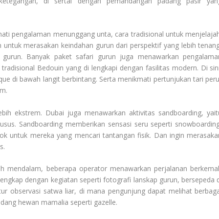
ketegangan, di sertai dengan pemandangan padang pasir yan
mati pengalaman menunggang unta, cara tradisional untuk menjelajah
 untuk merasakan keindahan gurun dari perspektif yang lebih tenang
 gurun. Banyak paket safari gurun juga menawarkan pengalama
adisional Bedouin yang di lengkapi dengan fasilitas modern. Di sini
 di bawah langit berbintang. Serta menikmati pertunjukan tari peru
am.
bih ekstrem. Dubai juga menawarkan aktivitas sandboarding, yait
khusus. Sandboarding memberikan sensasi seru seperti snowboarding
cocok untuk mereka yang mencari tantangan fisik. Dan ingin merasaka
s.
bih mendalam, beberapa operator menawarkan perjalanan berkema
Lengkap dengan kegiatan seperti fotografi lanskap gurun, bersepeda d
tur observasi satwa liar, di mana pengunjung dapat melihat berbaga
kadang hewan mamalia seperti gazelle.