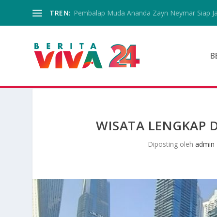
TREN:
Pembalap Muda Ananda Zayn Neymar Siap Jala
B
WISATA LENGKAP D
Diposting oleh
admin