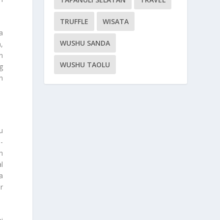
TRUFFLE
WISATA
a
WUSHU SANDA
,
n
WUSHU TAOLU
g
n
u
-
h
l
a
r