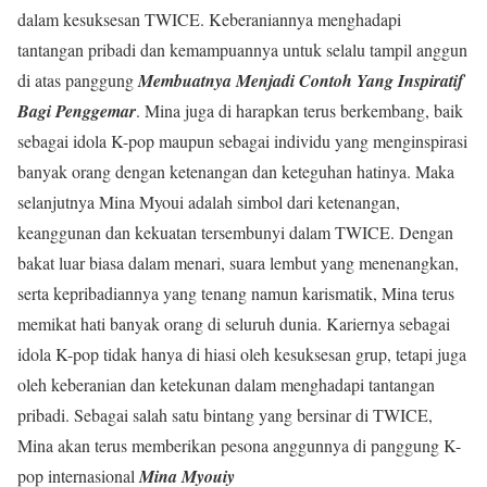
dalam kesuksesan TWICE. Keberaniannya menghadapi
tantangan pribadi dan kemampuannya untuk selalu tampil anggun
di atas panggung
Membuatnya Menjadi Contoh Yang Inspiratif
Bagi Penggemar
. Mina juga di harapkan terus berkembang, baik
sebagai idola K-pop maupun sebagai individu yang menginspirasi
banyak orang dengan ketenangan dan keteguhan hatinya. Maka
selanjutnya Mina Myoui adalah simbol dari ketenangan,
keanggunan dan kekuatan tersembunyi dalam TWICE. Dengan
bakat luar biasa dalam menari, suara lembut yang menenangkan,
serta kepribadiannya yang tenang namun karismatik, Mina terus
memikat hati banyak orang di seluruh dunia. Kariernya sebagai
idola K-pop tidak hanya di hiasi oleh kesuksesan grup, tetapi juga
oleh keberanian dan ketekunan dalam menghadapi tantangan
pribadi. Sebagai salah satu bintang yang bersinar di TWICE,
Mina akan terus memberikan pesona anggunnya di panggung K-
pop internasional
Mina Myouiy