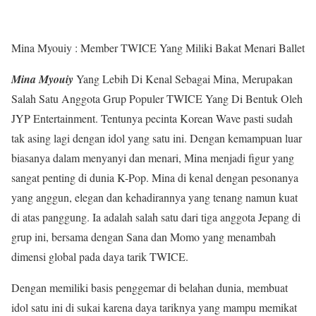
Mina Myouiy : Member TWICE Yang Miliki Bakat Menari Ballet
Mina Myouiy
Yang Lebih Di Kenal Sebagai Mina, Merupakan
Salah Satu Anggota Grup Populer TWICE Yang Di Bentuk Oleh
JYP Entertainment. Tentunya pecinta Korean Wave pasti sudah
tak asing lagi dengan idol yang satu ini. Dengan kemampuan luar
biasanya dalam menyanyi dan menari, Mina menjadi figur yang
sangat penting di dunia K-Pop. Mina di kenal dengan pesonanya
yang anggun, elegan dan kehadirannya yang tenang namun kuat
di atas panggung. Ia adalah salah satu dari tiga anggota Jepang di
grup ini, bersama dengan Sana dan Momo yang menambah
dimensi global pada daya tarik TWICE.
Dengan memiliki basis penggemar di belahan dunia, membuat
idol satu ini di sukai karena daya tariknya yang mampu memikat