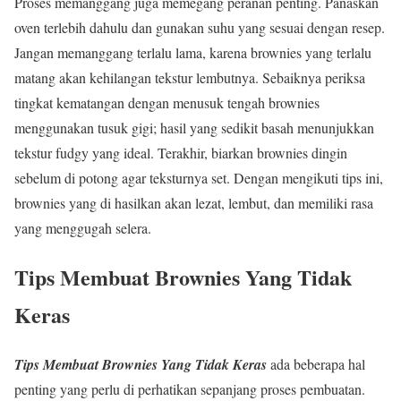
Proses memanggang juga memegang peranan penting. Panaskan
oven terlebih dahulu dan gunakan suhu yang sesuai dengan resep.
Jangan memanggang terlalu lama, karena brownies yang terlalu
matang akan kehilangan tekstur lembutnya. Sebaiknya periksa
tingkat kematangan dengan menusuk tengah brownies
menggunakan tusuk gigi; hasil yang sedikit basah menunjukkan
tekstur fudgy yang ideal. Terakhir, biarkan brownies dingin
sebelum di potong agar teksturnya set. Dengan mengikuti tips ini,
brownies yang di hasilkan akan lezat, lembut, dan memiliki rasa
yang menggugah selera.
Tips Membuat Brownies Yang Tidak
Keras
Tips Membuat Brownies Yang Tidak Keras
ada beberapa hal
penting yang perlu di perhatikan sepanjang proses pembuatan.